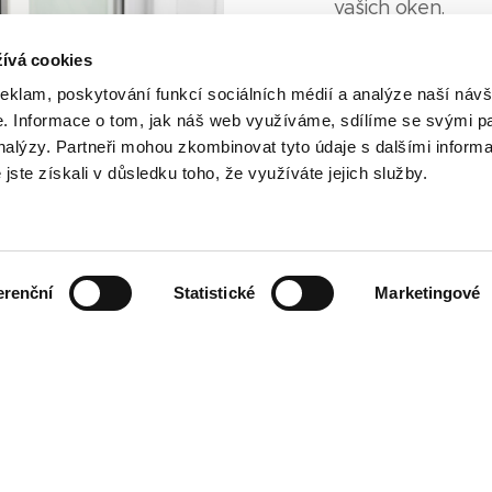
vašich oken.
Prohlídka stavu oken je 
ívá cookies
reklam, poskytování funkcí sociálních médií a analýze naší návš
e.
Informace o tom, jak náš web využíváme, sdílíme se svými pa
analýzy.
Partneři mohou zkombinovat tyto údaje s dalšími inform
Objednat p
é jste získali v důsledku toho, že využíváte jejich služby.
erenční
Statistické
Marketingové
Přijedeme k vám