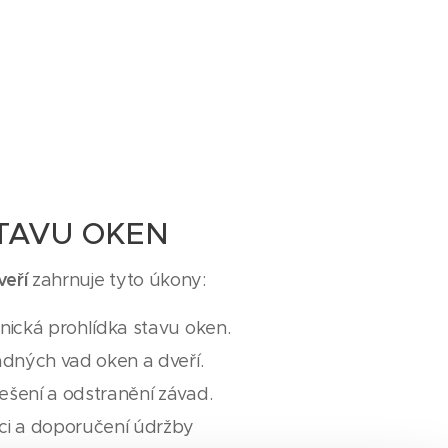
TAVU OKEN
veří
zahrnuje tyto úkony:
nická prohlídka stavu oken.
adných vad oken a dveří.
šení a odstranění závad.
ci a doporučení údržby