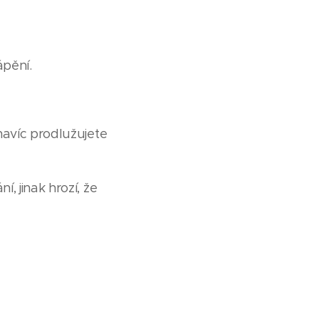
ápění.
navíc prodlužujete
 jinak hrozí, že