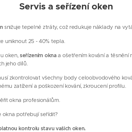
Servis a seřízení oken
en
snižuje tepelné ztráty, což redukuje náklady na vyt
 uniknout 25 - 40% tepla.
seřízením okna
ou oken,
a ošetřením kování a těsnění 
h jeho dílů.
usí zkontrolovat všechny body celoobvodového kování,
mu zatížení a poškození kování, zkroucení profilu.
věřit okna profesionálům.
še okna potřebují seřídit?
latnou kontrolu stavu vašich oken.