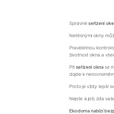
seřízení ok
Správné
Netěsnými okny může
Pravidelnou kontrol
životnost okna a všec
seřízení okna
Při
se m
dojde k nerovnoměrné
Proto je vždy lepší s
Nejste si jisti, zda va
Ekodoma nabízí bezp