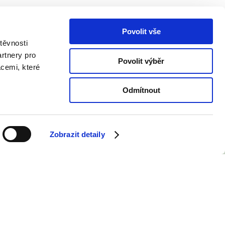
bezplatná.
Povolit vše
těvnosti
rtnery pro
Povolit výběr
acemi, které
rohlídku ZDARMA
Odmítnout
Zobrazit detaily