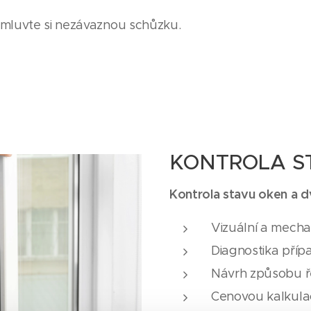
omluvte si nezávaznou schůzku.
KONTROLA S
Kontrola stavu oken a d
Vizuální a mecha
Diagnostika příp
Návrh způsobu ře
Cenovou kalkula