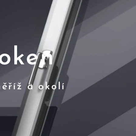
 oken
ěříž a okolí