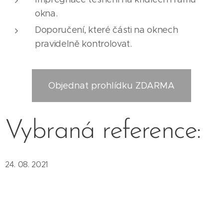
okna.
Doporučení, které části na oknech
pravidelně kontrolovat.
Objednat prohlídku ZDARMA
Vybraná reference:
24. 08. 2021
"Dobrý den,
Ráda bych touto cestou ještě jednou velmi poděkovala
panu Gilarovi a také jeho kolegům Michalovi a Adamovi za