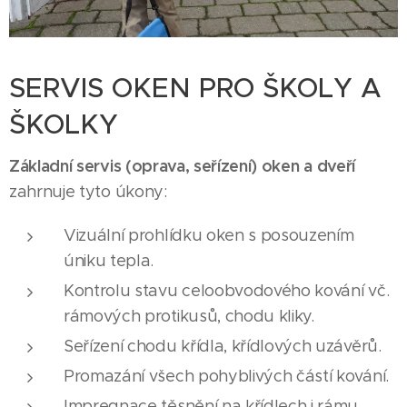
SERVIS OKEN PRO ŠKOLY A
ŠKOLKY
Základní servis (oprava, seřízení) oken a dveří
zahrnuje tyto úkony:
Vizuální prohlídku oken s posouzením
úniku tepla.
Kontrolu stavu celoobvodového kování vč.
rámových protikusů, chodu kliky.
Seřízení chodu křídla, křídlových uzávěrů.
Promazání všech pohyblivých částí kování.
Impregnace těsnění na křídlech i rámu