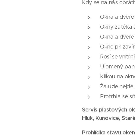
Kdy se na nás obráti
Okna a dveře 
Okny zatéká a
Okna a dveře 
Okno při zaví
Rosí se vnitřn
Ulomený pan
Klikou na okn
Žaluzie nejde 
Protrhla se s
Servis plastových ok
Hluk, Kunovice, Star
Prohlídka stavu oken