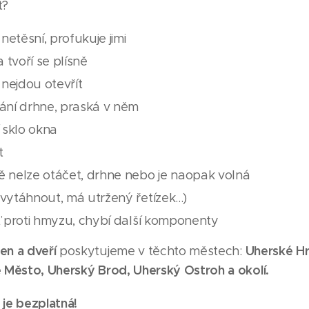
t?
netěsní, profukuje jimi
 tvoří se plísně
nejdou otevřít
rání drhne, praská v něm
í sklo okna
t
ě nelze otáčet, drhne nebo je naopak volná
vytáhnout, má utržený řetízek...)
íť proti hmyzu, chybí další komponenty
en a dveří
Uherské Hr
poskytujeme v těchto městech:
é Město, Uherský Brod, Uherský Ostroh a okolí.
 je bezplatná!