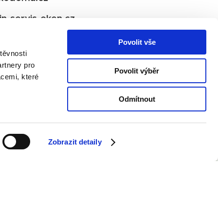
in-servis-oken.cz
kodoma.cz
Povolit vše
těvnosti
ook
rtnery pro
Povolit výběr
acemi, které
ram
ln
Odmítnout
Zobrazit detaily
Hradiště