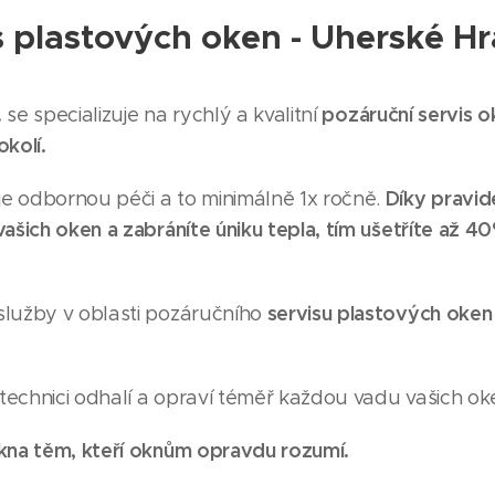
s plastových oken - Uherské Hr
.
pozáruční servis o
se specializuje na rychlý a kvalitní
kolí.
Díky pravid
e odbornou péči a to minimálně 1x ročně.
ašich oken a zabráníte úniku tepla, tím ušetříte až 4
servisu plastových oken
služby v oblasti pozáručního
 technici odhalí a opraví téměř každou vadu vašich ok
kna těm, kteří oknům opravdu rozumí.