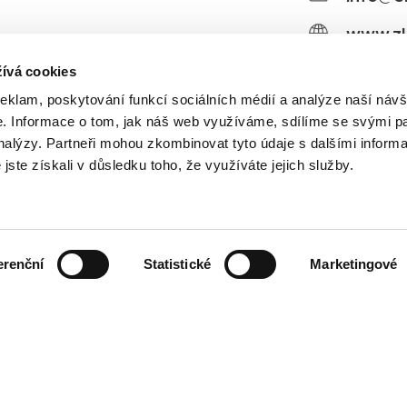
www.zl
www.e
ívá cookies
reklam, poskytování funkcí sociálních médií a analýze naší návš
Faceb
e.
Informace o tom, jak náš web využíváme, sdílíme se svými pa
analýzy.
Partneři mohou zkombinovat tyto údaje s dalšími inform
Instag
é jste získali v důsledku toho, že využíváte jejich služby.
Linked
erenční
Statistické
Marketingové
plastových oken Uherské 