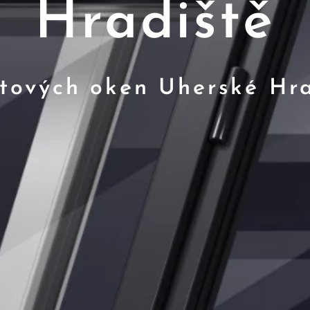
Hradiště
stových oken Uherské Hra