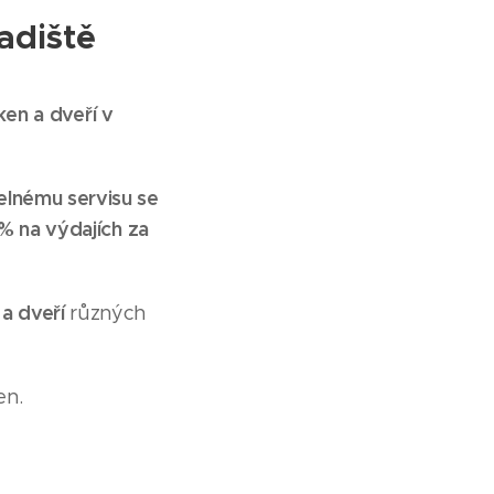
adiště
ken a dveří v
elnému servisu se
0% na výdajích za
 a dveří
různých
en.